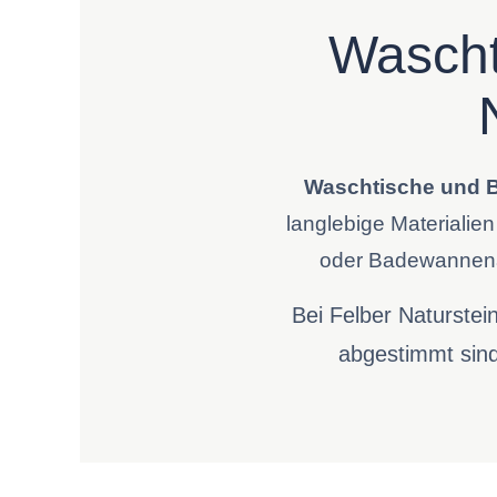
Wascht
Waschtische und B
langlebige Materialie
oder Badewannenab
Bei Felber Naturstei
abgestimmt sind