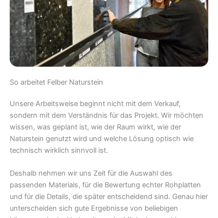
So arbeitet Felber Naturstein
Unsere Arbeitsweise beginnt nicht mit dem Verkauf,
sondern mit dem Verständnis für das Projekt. Wir möchten
wissen, was geplant ist, wie der Raum wirkt, wie der
Naturstein genutzt wird und welche Lösung optisch wie
technisch wirklich sinnvoll ist.
Deshalb nehmen wir uns Zeit für die Auswahl des
passenden Materials, für die Bewertung echter Rohplatten
und für die Details, die später entscheidend sind. Genau hier
unterscheiden sich gute Ergebnisse von beliebigen